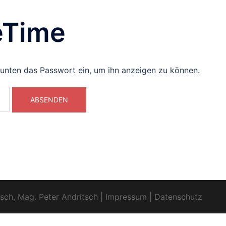
eTime
b unten das Passwort ein, um ihn anzeigen zu können.
sch, Mag. Peter Andritsch
|
Impressum
|
Datenschutz